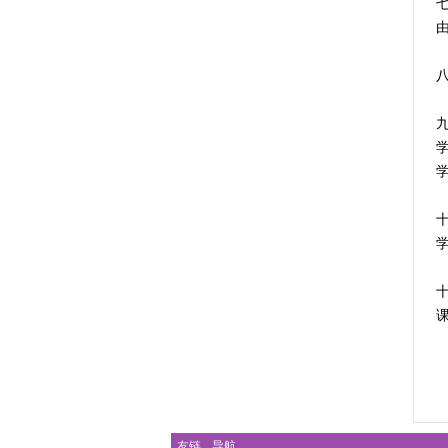
课
友链
导航