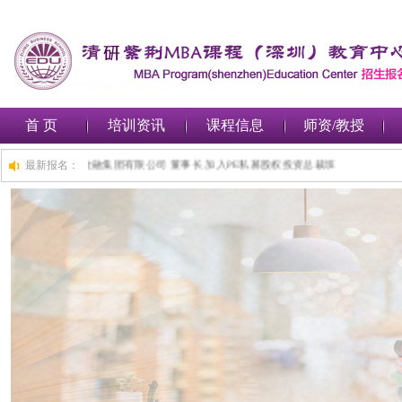
首 页
培训资讯
课程信息
师资/教授
)总裁班,1小时前,深圳***金融集团有限公司 董事长 加入PE私募股权投资总裁班
最新报名：