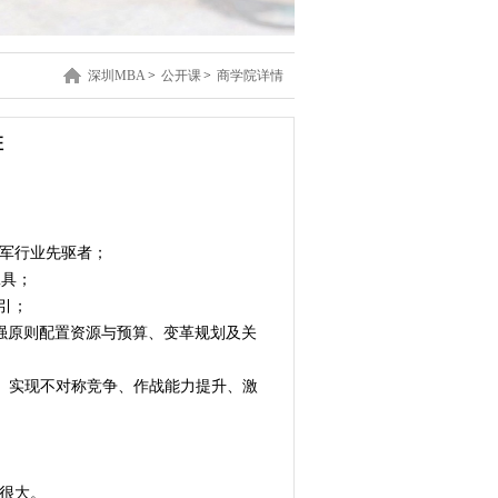
深圳MBA
>
公开课
>
商学院详情
班
进军行业先驱者；
工具；
引；
压强原则配置资源与预算、变革规划及关
码、实现不对称竞争、作战能力提升、激
险很大。