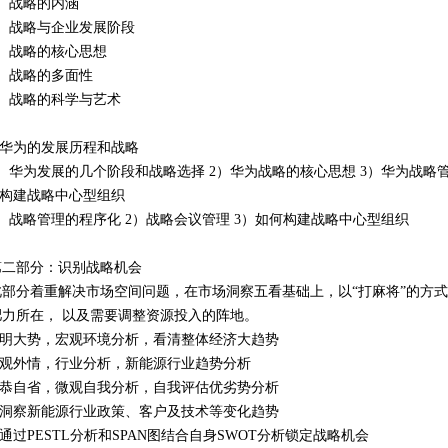
1）战略的内涵
2）战略与企业发展阶段
3）战略的核心思想
4）战略的多面性
5）战略的科学与艺术
2.华为的发展历程和战略
1）华为发展的几个阶段和战略选择 2）华为战略的核心思想 3）华为战略
3.构建战略中心型组织
1）战略管理的程序化 2）战略会议管理 3）如何构建战略中心型组织
第二部分：识别战略机会
此部分着重解决市场空间问题，在市场洞察五看基础上，以“打麻将”的方
肥力所在， 以及需要调整资源投入的阵地。
1.明大势，宏观环境分析，看清整体经济大趋势
2.观外情，行业分析，新能源行业趋势分析
3.恭自省，微观自我分析，自我评估优劣势分析
4.洞察新能源行业政策、客户及技术等变化趋势
.通过PESTL分析和SPAN图结合自身SWOT分析锁定战略机会