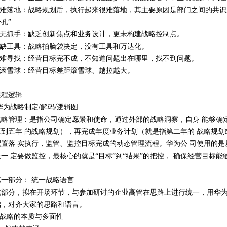
2.难落地：战略规划后，执行起来很难落地，其主要原因是部门之间的共识
孔”
3.无抓手：缺乏创新焦点和业务设计，更未构建战略控制点。
4.缺工具：战略拍脑袋决定，没有工具和万达化。
5.难寻找：经营目标完不成，不知道问题出在哪里，找不到问题。
6.滚雪球：经营目标差距滚雪球、越拉越大。
课程逻辑
华为战略制定/解码/逻辑图
战略管理：是指公司确定愿景和使命，通过外部的战略洞察，自身 能够确
三到五年 的战略规划），再完成年度业务计划（就是指第二年的 战略规
配置落 实执行，监管、监控目标完成的动态管理流程。华为公 司使用的是从
上一 定要做监控，最核心的就是“目标”到“结果”的把控， 确保经营目标能
第一部分： 统一战略语言
此部分，拟在开场环节，与参加研讨的企业高管在思路上进行统一，用华
础，对齐大家的思路和语言。
1.战略的本质与多面性