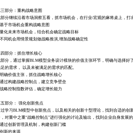
第三部分：重构战略意图
此部分继续沿着市场洞察五看，抓市场机会，在行业/宏观的麻将桌上，打
1.基于市场机会重构战略意图
2.量化未来市场机会，结合机会确定战略目标
3.不同机会用情景规划做战略推演,增加战略确定性
第四部分：抓住增长核心
此部分，通过掌握BLM模型业务设计模块的价值主张环节，明确与选择好
满足的需求， 以及未被满足的需求的匹配。
1.明确价值主张，抓住战略增长核心
2.通过构建战略控制点，建立竞争壁垒
3.战略控制指数评估，确定增长能力
第五部分： 强化创新焦点
通过学习BLM模型中创新焦点，以及相关的创新十型理论，找到合适的创
中，对重中之重“战略控制点”进行强化的讨论及输出，找到企业自身发展
1.通过创新管理及机制，构建创新门槛
.创新的来源