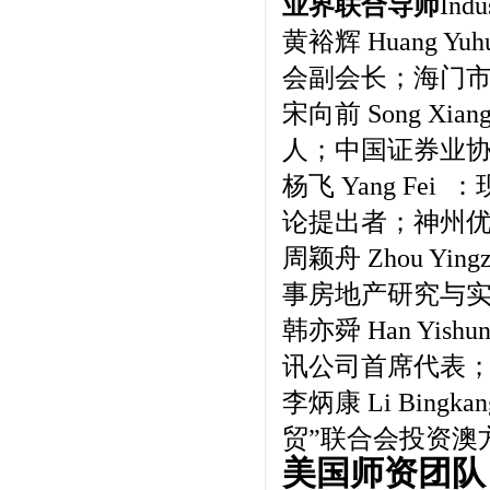
业界联合导师
Ind
黄裕辉 Huang
会副会长；海门
宋向前 Song X
人；中国证券业
杨飞 Yang Fei 
论提出者；神州优车
周颖舟 Zhou Y
事房地产研究与实
韩亦舜 Han Y
讯公司首席代表
李炳康 Li Bin
贸”联合会投资澳
美国师资团队