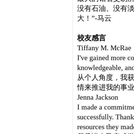
没有石油、没有
大！”-马云
校友感言
Tiffany M. McRae
I've gained more c
knowledgeable, and
从个人角度，我
情来推进我的事
Jenna Jackson
I made a commitmen
successfully. Thanks
resources they made 