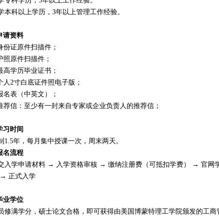
学专科学历，5年以上工作经验。
学本科以上学历，3年以上管理工作经验。
.申请资料
 身份证原件扫描件；
 护照原件扫描件；
 最高学历毕业证书；
 个人2寸白底证件照电子版；
 报名表（中英文）；
 推荐信：至少有一封来自专家或企业负责人的推荐信；
.学习时间
制1.5年，每月集中授课一次，周末两天。
.报名流程
交入学申请材料 → 入学资格审核 → 缴纳注册费（可抵扣学费） → 官网
 → 正式入学
.毕业学位
员修满学分，硕士论文合格，即可获得由美国博蒙特理工学院颁发的工商