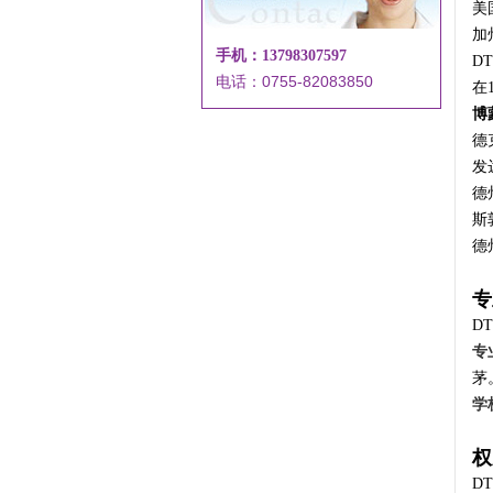
美
加
手机：13798307597
D
电话：0755-82083850
在
博
德
发
德
斯
德
专
D
专
茅
学
权
D