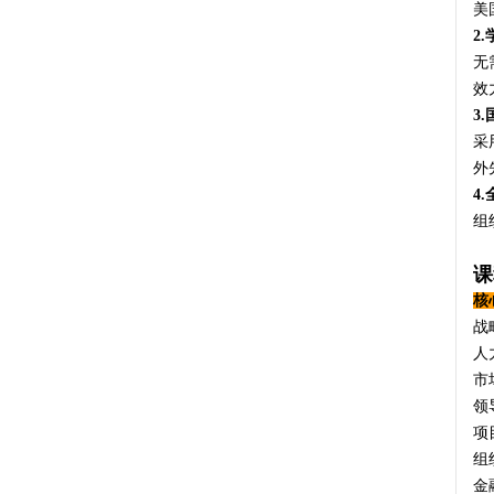
美
2
无
效
3
采
外
4
组
课
核
战略
人力
市场
领导
项目
组织
金融