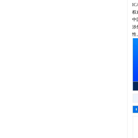
I
权
中
涉
性