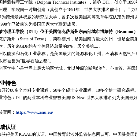
国博蒙特理工学院（Dolphin Technical Institute），简称 DTI，创
州理工学院同一时期创建（其创立于1891年，世界大学排名前十），且办
TI为德州最具权威的研究型大学，曾多次被美国高等教育学院认定为德州
1990年已被获选为美国国家大学联盟成员。
蒙特理工学院（DTI）位于美国德克萨斯州东南部城市博蒙特（Beaumot
克萨斯州（State of Texas），简称德州，是美国南方最大的州，也
达，历年来GDP约占全美经济总量的9%，居全美第二。
州以能源和石化工业著称，是美国最大的能源和化工州。石油和天然气产量分
敦市被誉为“世界石油之都”。
州医学中心是世界上最大的医学城，尤以肿瘤诊断和治疗、心血管、基因
业特色
TI开设80多个本科专业课程，50多个硕士专业课程、10多个博士研究课程
业特色：
DTI的商业本科专业曾被美国US News世界大学排名列为美国
。
校官网：
https://ww
w.asiu.eu/
威认证
TI获得美国ICAAE的认证、中国教育部涉外监管信息网认可、中国驻美