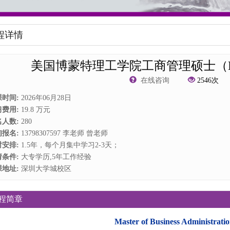
程详情
美国博蒙特理工学院工商管理硕士（
在线咨询
2546
次
课时间:
2026年06月28日
习费用:
19.8 万元
名人数:
280
询报名:
13798307597 李老师 曾老师
时安排:
1.5年，每个月集中学习2-3天；
请条件:
大专学历,5年工作经验
课地址:
深圳大学城校区
程简章
Master of Business Administrati