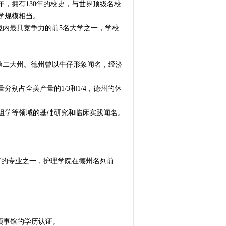
立于1890年，拥有130年的校史，与世界顶级名校
学规模相当。
境内最具竞争力的前5名大学之一，学校
）
是全美第二大州。德州曾以牛仔形象闻名，经济
别占全美产量的1/3和1/4，德州的休
组学等领域的基础研究和临床实践闻名。
。
最好的专业之一，护理学院在德州名列前
国领事馆的学历认证。