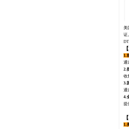
美
证
D
【
1
通
2
收
3
通
4
提
【
1