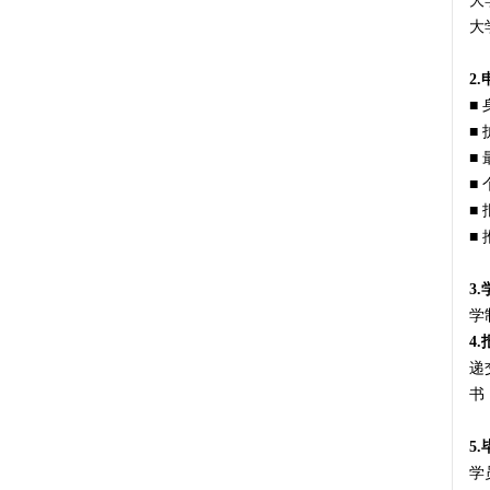
大
大
2
■
■
■
■
■
■
3
学
4
递
书
5
学