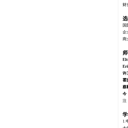
财务
选
国际
企业
商业
师
El
Er
许
霍
蔡
今
注
学
1