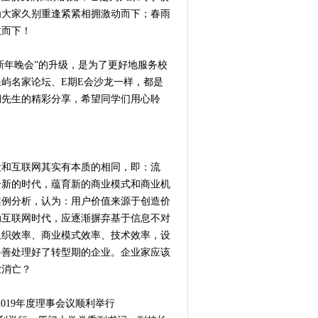
为大家久别重逢紧紧相拥激动而下；春雨
敬而下！
新年晚会”的升级，是为了更好地服务校
屿名家论坛、E期E会沙龙一样，都是
润先生的精彩分享，希望同学们用心聆
段和互联网其实有本质的相同，即：流
个新的时代，蕴育新的商业模式和商业机
案例分析，认为：用户价值来源于创造价
动互联网时代，应逐渐摒弃基于信息不对
组织效率、商业模式效率、技术效率，设
妥善处理好了转型期的企业。企业家应该
业消亡？
019年度理事会议顺利举行