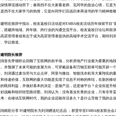
的深情厚谊感动而下；春雨挡不住大家看老师、见同学的急迫心情，它是
更是挡不住大家学习的热情，它是向同学们百战归来再读书的学习精神致
叶建明在致辞中指出，校友返校日活动是对EMBA校友活动历年保留节目“
友，搭建跨地域、跨年级、跨行业的沟通交流平台。校友返校日论坛和鼓浪
为高层管理者或有志于成为高层管理者提供的高端学术交流平台，期待刘
听、学以致道。
叶建明院长致辞
刘润首先带领听众回顾了互联网的前半场，分析房地产行业最为看重的地
量。并预测了未来可能的发展方向，可穿戴设备和万物互联将可能开辟一
会。刘润通过麦当劳与大众点评、阿里与微信、智能洗衣机等大量翔实的
值和传递价值，互联网的最大功能是实现了信息不对称的终结，在新的移
称的既得利益，并做好基本的决定：是做产品，还是做平台？企业应提升
计好战略和组织转型路径图。刘润认为：没有基业长青的企业，只有非常
思考：在移动互联网时代，我的企业还能存活多久？是什么导致了我的企
刘润精彩分享 叶建明院长为刘润赠送纪念品 ；群贤毕至EMBA校友联合会2