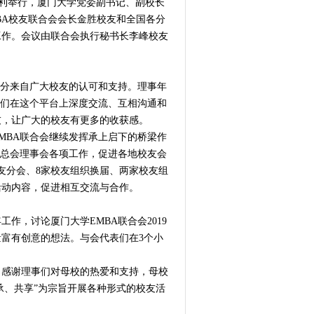
店顺利举行，厦门大学党委副书记、副校长
BA校友联合会会长金胜校友和全国各分
工作。会议由联合会执行秘书长李峰校友
部分来自广大校友的认可和支持。理事年
学们在这个平台上深度交流、互相沟通和
友，让广大的校友有更多的收获感。
EMBA联合会继续发挥承上启下的桥梁作
好总会理事会各项工作，促进各地校友会
友分会、8家校友组织换届、两家校友组
活动内容，促进相互交流与合作。
作，讨论厦门大学EMBA联合会2019
富有创意的想法。与会代表们在3个小
，感谢理事们对母校的热爱和支持，母校
承、共享”为宗旨开展各种形式的校友活