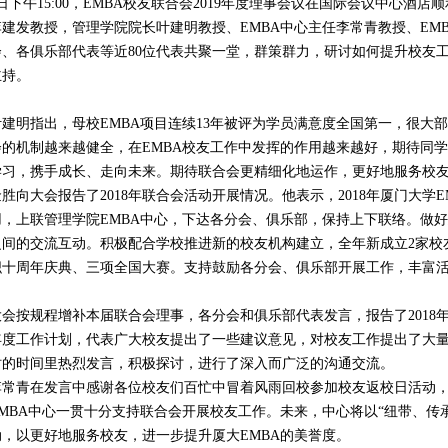
9日下午15:00，EMBA校友联合会2019年度理事会议在国际会议中心酒
李建发教授，管理学院院长叶建明教授、EMBA中心主任李常青教授、EM
会、各俱乐部代表等近80位代表共聚一堂，群策群力，研讨如何提升校友
主持。
叶建明指出，母校EMBA项目连续13年被评为学员满意度全国第一，很大
会的机制越来越健全，在EMBA校友工作中发挥的作用越来越好，期待同
学习，携手成长、走向未来。期待联合会更精细化地运作，更好地服务校
金胜向大会报告了2018年联合会活动开展情况。他表示，2018年厦门大学
用，上联管理学院EMBA中心，下达各分会、俱乐部，保持上下联络。做
之间的交流互动。积极配合学校推进新的校友机构建立，全年新成立2家校
织十周年庆典、三项全国大赛。支持鼓励各分会、俱乐部开展工作，丰富
大会按规程增补本届联合会理事，各分会和俱乐部代表发言，报告了2018年工
年度工作计划，代表广大校友提出了一些建议意见，对校友工作提出了大量
时的时间里热烈发言，积极探讨，进行了深入而广泛的沟通交流。
李常青在发言中感谢各位校友们百忙中冒着风雨回校参加校友返校日活动
EMBA中心一贯十分支持联合会开展校友工作。未来，中心将以“纽带、传
动，以更好地服务校友，进一步提升厦大EMBA的美誉度。