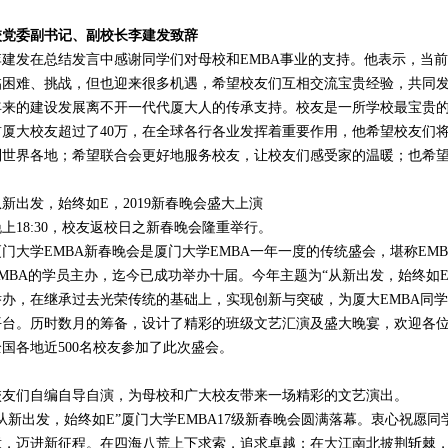
校党委副书记、副校长李建发致辞
李建发在总结发言中感谢同学们对母校和EMBA事业的支持。他表示，当
临困难、挑战，但也迎来很多机遇，希望校友们互相交流宝贵经验，共同
年来的建设发展离不开一代代厦大人的传承支持。校友是一所学校最宝贵
前厦大校友超过了40万，在全球各行各业发挥着重要作用，他希望校友们将
到世界各地；希望联合会更好地服务校友，让校友们感受家的温暖；也希
从新出发，始终如E，2019新春晚会盛大上演
晚上18:30，校友返校日之新春晚会隆重举行。
厦门大学EMBA新春晚会是厦门大学EMBA一年一度的传统盛会，堪称EM
EMBA的学员主办，迄今已成功举办十届。今年主题为“从新出发，始终如E”
举办，在继承过去光荣传统的基础上，实现创新与突破，为厦大EMBA同
平台。历时数月的筹备，设计了精彩的班级文艺汇演及盛大晚宴，欢迎各位
全国各地近500名校友参加了此次盛会。
校友们自编自导自演，为母校和广大校友带来一场精彩的文艺演出。
“从新出发，始终如E”厦门大学EMBA17级新春晚会圆满落幕。衷心祝愿
章，迈进新征程。在四海八荒上下求索，追求卓越；在大江南北披荆斩棘