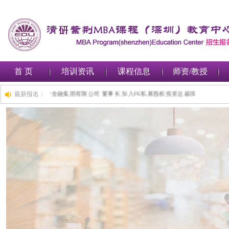
首 页
培训资讯
课程信息
师资/教授
)总裁班,1小时前,深圳***金融集团有限公司 董事长 加入PE私募股权投资总裁班
最新报名：