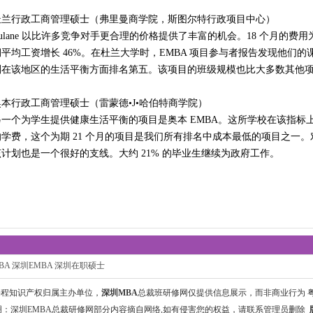
杜兰行政工商管理硕士（弗里曼商学院，斯图尔特行政项目中心）
ulane 以比许多竞争对手更合理的价格提供了丰富的机会。18 个月的费用为
期平均工资增长 46%。在杜兰大学时，EMBA 项目参与者报告发现他们
划在该地区的生活平衡方面排名第五。该项目的班级规模也比大多数其他项目
奥本行政工商管理硕士（雷蒙德•J•哈伯特商学院）
另一个为学生提供健康生活平衡的项目是奥本 EMBA。这所学校在该指标上在该
的学费，这个为期 21 个月的项目是我们所有排名中成本最低的项目之一
该计划也是一个很好的支线。大约 21% 的毕业生继续为政府工作。
BA
深圳EMBA
深圳在职硕士
课程知识产权归属主办单位，
深圳MBA
总裁班研修网仅提供信息展示，而非商业行为
粤
：深圳EMBA总裁研修网部分内容摘自网络,如有侵害您的权益，请
联系管理员
删除