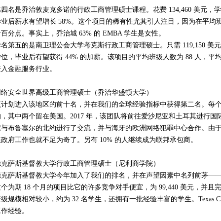
四名是乔治敦麦克多诺的行政工商管理硕士课程。花费 134,460 美元，学生
毕业后薪水有望增长 58%。这个项目的稀有性尤其引人注目，因为在平均
百分点。事实上，乔治城 63% 的 EMBA 学生是女性。
名第五的是南卫理公会大学考克斯行政工商管理硕士。只需 119,150 美元，
学位，毕业后有望获得 44% 的加薪。该项目的平均班级人数为 88 人，
进入金融服务行业。
网络安全世界高级工商管理硕士（乔治华盛顿大学）
该计划进入该地区的前十名，并在我们的全球经验指标中获得第二名。每
的，其中两个留在美国。2017 年，该团队将前往爱沙尼亚和土耳其进行
程与布鲁塞尔的北约进行了交流，并与海牙的欧洲网络犯罪中心合作。由于其
在政府工作也就不足为奇了。另有 10% 的人继续成为联邦承包商。
德克萨斯基督教大学行政工商管理硕士（尼利商学院）
德克萨斯基督教大学今年加入了我们的排名，并在声望因素中名列前茅—
这个为期 18 个月的项目比它的许多竞争对手便宜，为 99,440 美元，
级规模相对较小，约为 32 名学生，还拥有一批经验丰富的学生。Texas Christ
工作经验。