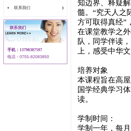
知边界、释疑解
联系我们
髓。“究天人之
方可取得真经”
在课堂教学之外
队，同学伴读，
上，感受中华文
手机：13798307597
电话：0755-82083850
培养对象
本课程旨在高屋
国学经典学习体
读。
学制时间：
学制一年，每月