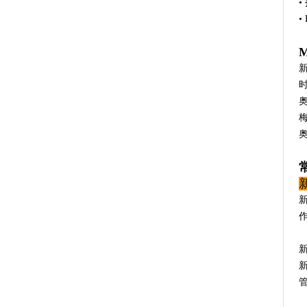
•
•
奥
梅
奥