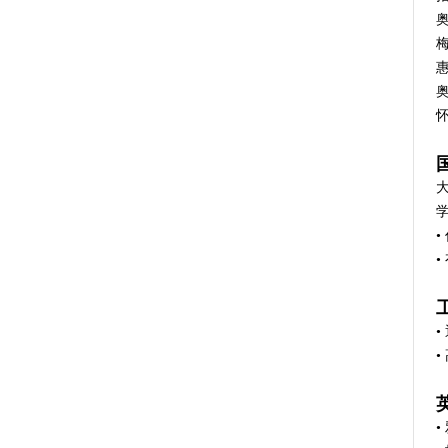
奥
梅
惠
奥
怀
•
•