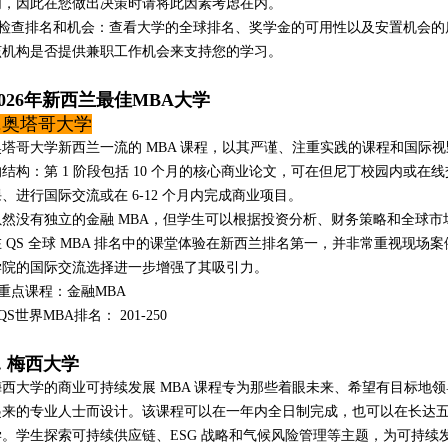
同，因此在您做出决策时请将此因素考虑在内。
• 检查排名和机会：查看大学的全球排名、奖学金的可用性以及安置机会
该机构是否提供兼职工作机会来支持您的学习。
2026年新西兰最佳MBA大学
1.奥塔哥大学
奥塔哥大学新西兰一流的 MBA 课程，以其严谨、注重实践的课程和国际视
的结构：第 1 阶段包括 10 个月的核心商业论文，可在但尼丁校园内或在线
课、进行国际交流或在 6-12 个月内完成商业项目。
虽然没有独立的金融 MBA，但学生可以根据投资分析、财务策略和全球
在 QS 全球 MBA 排名中的课堂体验在新西兰排名第一，并非常重视现
学院的国际交流选择进一步增强了其吸引力。
 重点课程：金融MBA
 QS世界MBA排名： 201-250
2. 梅西大学
梅西大学的商业可持续发展 MBA 课程专为那些着眼未来、希望有目标地
起来的专业人士而设计。该课程可以在一年内全日制完成，也可以在长达
学。学生探索可持续供应链、ESG 战略和气候风险管理等主题，为可持续