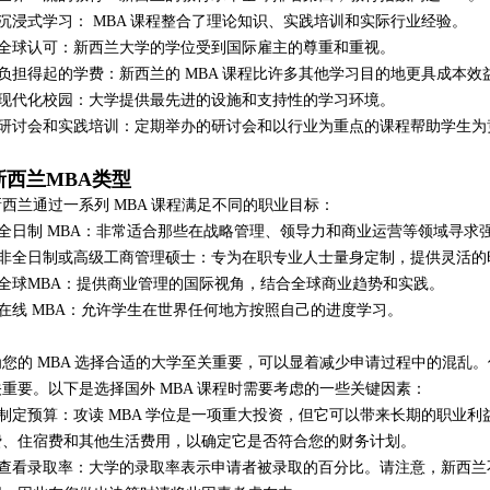
• 沉浸式学习： MBA 课程整合了理论知识、实践培训和实际行业经验。
• 全球认可：新西兰大学的学位受到国际雇主的尊重和重视。
• 负担得起的学费：新西兰的 MBA 课程比许多其他学习目的地更具成本效
• 现代化校园：大学提供最先进的设施和支持性的学习环境。
• 研讨会和实践培训：定期举办的研讨会和以行业为重点的课程帮助学生
新西兰MBA类型
新西兰通过一系列 MBA 课程满足不同的职业目标：
• 全日制 MBA：非常适合那些在战略管理、领导力和商业运营等领域寻
• 非全日制或高级工商管理硕士：专为在职专业人士量身定制，提供灵活
• 全球MBA：提供商业管理的国际视角，结合全球商业趋势和实践。
• 在线 MBA：允许学生在世界任何地方按照自己的进度学习。
为您的 MBA 选择合适的大学至关重要，可以显着减少申请过程中的混乱
关重要。以下是选择国外 MBA 课程时需要考虑的一些关键因素：
• 制定预算：攻读 MBA 学位是一项重大投资，但它可以带来长期的职业
费、住宿费和其他生活费用，以确定它是否符合您的财务计划。
• 查看录取率：大学的录取率表示申请者被录取的百分比。请注意，新西兰不