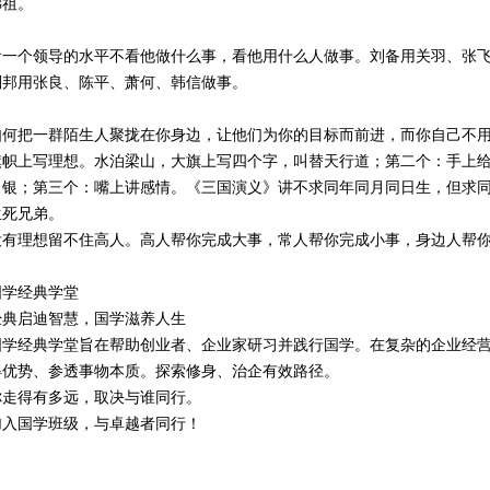
佛祖。
看一个领导的水平不看他做什么事，看他用什么人做事。刘备用关羽、张
刘邦用张良、陈平、萧何、韩信做事。
如何把一群陌生人聚拢在你身边，让他们为你的目标而前进，而你自己不
旗帜上写理想。水泊梁山，大旗上写四个字，叫替天行道；第二个：手上
白银；第三个：嘴上讲感情。《三国演义》讲不求同年同月同日生，但求
生死兄弟。
没有理想留不住高人。高人帮你完成大事，常人帮你完成小事，身边人帮
国学经典学堂
经典启迪智慧，国学滋养人生
国学经典学堂旨在帮助创业者、企业家研习并践行国学。在复杂的企业经
得优势、参透事物本质。探索修身、治企有效路径。
你走得有多远，取决与谁同行。
加入国学班级，与卓越者同行！