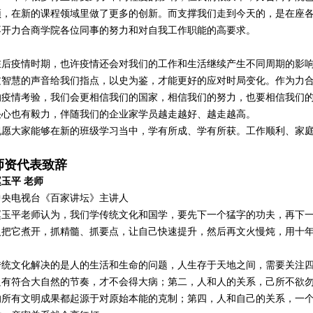
颈，在新的课程领域里做了更多的创新。而支撑我们走到今天的，是在座
不开力合商学院各位同事的努力和对自我工作职能的高要求。
在后疫情时期，也许疫情还会对我们的工作和生活继续产生不同周期的影
过智慧的声音给我们指点，以史为鉴，才能更好的应对时局变化。作为力
的疫情考验，我们会更相信我们的国家，相信我们的努力，也要相信我们
决心也有毅力，伴随我们的企业家学员越走越好、越走越高。
祝愿大家能够在新的班级学习当中，学有所成、学有所获。工作顺利、家
师资代表致辞
赵玉平 老师
中央电视台《百家讲坛》主讲人
赵玉平老师认为，我们学传统文化和国学，要先下一个猛字的功夫，再下
火把它煮开，抓精髓、抓要点，让自己快速提升，然后再文火慢炖，用十
传统文化解决的是人的生活和生命的问题，人生存于天地之间，需要关注
只有符合大自然的节奏，才不会得大病；第二，人和人的关系，己所不欲
的所有文明成果都起源于对原始本能的克制；第四，人和自己的关系，一