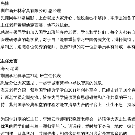
易先慷
深圳市新开林家具有限公司 总经理
易先慷同学非常幽默，上台就逗大家开心，他说自己不够帅，本来是准备
班主任老师希望他穿西装，他不敢抗命。
他感谢带领同学们加入国学21班的各位老师、学长和学姐们，每个人都有
商管理研修班的老学员，对于自己能够重新学习中国传统文化，满怀期待
规章制度，追随各位优秀的老师。祝愿21班的每一位新学员学有所成、学
班主任发言
李海云 老师
紫荆国学经典学堂21期 班主任代表
感恩缘分让大家遇见，一起于城市繁华中寻找智慧的源泉。
李海云老师介绍，紫荆国学经典学堂自2011年创办至今，已经走过了10个春
会让新老学员定期交流，旨在为同学提供更多思想碰撞和合作共赢的平台
支持，紫荆国学经典学堂的课程才能在清华力合的平台上，生生不息，持
作为国学21期的班主任，李海云老师和郭晓媛老师会一起陪伴大家走过将
位优秀的同学们能带着一颗归零的心走进课程，暂时放下身份、地位，彼
按时到课、认真学习、共同进步，相信这两年的学习必定是丰富多彩的。