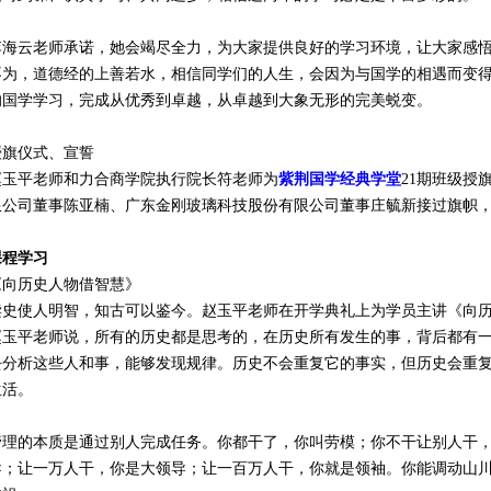
李海云老师承诺，她会竭尽全力，为大家提供良好的学习环境，让大家感
不为，道德经的上善若水，相信同学们的人生，会因为与国学的相遇而变
的国学学习，完成从优秀到卓越，从卓越到大象无形的完美蜕变。
授旗仪式、宣誓
赵玉平老师和力合商学院执行院长符老师为
紫荆国学经典学堂
21期班级授
限公司董事陈亚楠、广东金刚玻璃科技股份有限公司董事庄毓新接过旗帜
课程学习
《向历史人物借智慧》
读史使人明智，知古可以鉴今。赵玉平老师在开学典礼上为学员主讲《向
赵玉平老师说，所有的历史都是思考的，在历史所有发生的事，背后都有
去分析这些人和事，能够发现规律。历史不会重复它的事实，但历史会重
生活。
管理的本质是通过别人完成任务。你都干了，你叫劳模；你不干让别人干
导；让一万人干，你是大领导；让一百万人干，你就是领袖。你能调动山