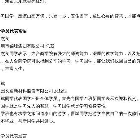
时，亲密关系就会亮红灯。
学习国学，应该山高万仞，只登一步，安住当下，通过心灵的智慧，才能
老学员代表寄语
王杰良
深圳市锦峰集团有限公司 总裁
王杰良同学表示，力合商学院有强大的师资能力，深厚的教学能力，以及
生，在力合商学院可以得到公平的学习。学习国学，能让我们找回自己的
心，丰富人生。
曹斌
长园长通新材料股份有限公司 总经理
曹斌同学代表国学20班全体学员，首先向国学21班新同学表示欢迎和祝贺
习国学就是学习先人的智慧，学习国学就是学习修身养性。
国学班也有求学之旅问道泰山的游学，曹斌同学把游学当做自己的一次修
永不毕业，与新同学共同进步。
新学员代表发言