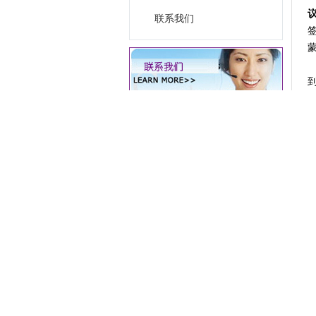
议
联系我们
蒙
手机：13798307597
电话：0755-82083850
E