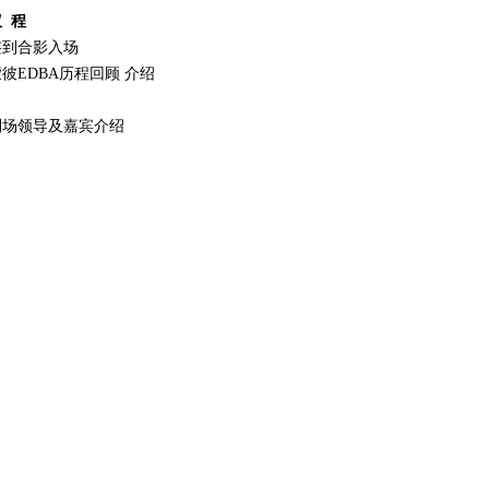
 程
签到合影入场
彼EDBA历程回顾 介绍
到场领导及嘉宾介绍
法方教授代表 致辞
中方项目主任 致辞
中方教授代表 致辞
新学员入学礼包发放、佩戴校徽
老学员代表发言
新学员代表发言
合影留念，自由交流
典礼结束
DBA导入课程
欢迎午宴
新生拓展
法国蒙彼利埃大学在职EDBA