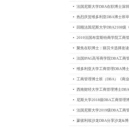
法国尼斯大学DBA在职博士深
热烈庆贺维多利亚DBA博士班
回顾法国尼斯大学DBA2108
2019法国布雷斯特商学院工商
聚焦在职博士：丽贝卡选择攻读
法国IPAG高等商学院DBA工
维多利亚大学工商管理DBA博
工商管理博士班（DBA）《商
西南财经大学工商管理博士DB
尼斯大学2018级DBA工商管
法国尼斯大学2019级DBA工
蒙彼利埃沙龙DBA分享沙龙&