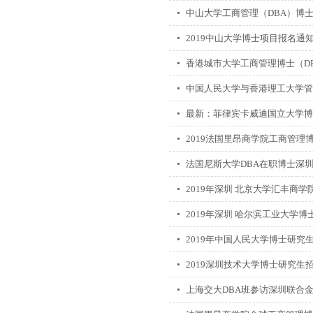
中山大学工商管理（DBA）博
2019中山大学博士项目报名通
香港城市大学工商管理博士（D
中国人民大学与香港理工大学管
最新：菲律宾卡威迪国立大学博
2019法国里昂商学院工商管理博士D
法国尼斯大学DBA在职博士深
2019年深圳 北京大学汇丰商
2019年深圳 哈尔滨工业大学
2019年中国人民大学博士研究
2019深圳技术大学博士研究生
上海交大DBA班参访深圳联合