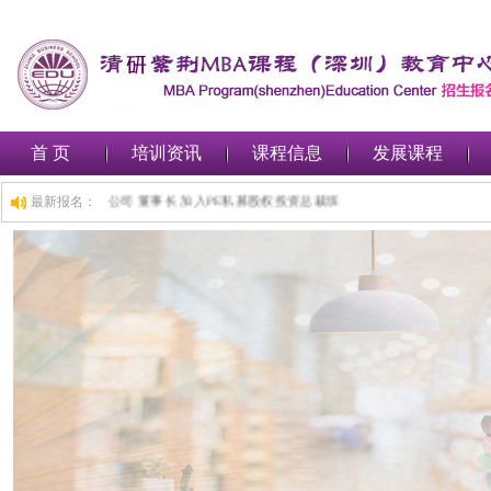
首 页
培训资讯
课程信息
发展课程
时前,深圳***金融集团有限公司 董事长 加入PE私募股权投资总裁班
最新报名：