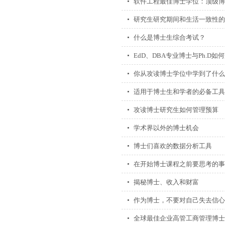
软件工程最佳博士学位：顶级博
研究生研究期间和生活一致性的
什么是博士生综合考试？
EdD、DBA专业博士与Ph.D
你从攻读博士学位中学到了什么
适用于博士生和学者的必备工具
攻读博士研究生如何管理预算
学术界以外的博士机会
博士们喜欢的数据分析工具
在开始博士课程之前要思考的事
揭秘博士、收入和财富
作为博士，不要对自己失去信心
全球最佳企业高管工商管理博士