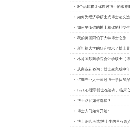
8个品质将让你度过博士的艰难
如何为经济学硕士或博士论文选
如何平衡你的博士和你的社交生
我的英国阿伯丁大学博士之旅
斯坦福大学的研究揭示了博士界
林肯国际商学院会计学硕士（博
从商业到咨询：博士生完成中年
咨询专业人士通过博士学位加深
PsyD心理学博士在咨询、临
博士路径如何选择？
博士入门如何开始?
博士综合考试(博士生的里程碑)