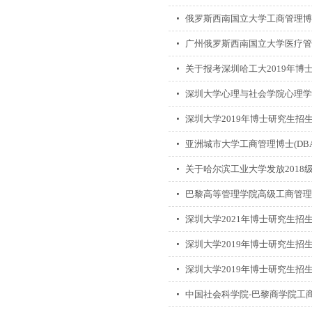
俄罗斯西南国立大学工商管理博
广州俄罗斯西南国立大学医疗管
关于报考深圳哈工大2019年博
深圳大学心理与社会学院心理学
深圳大学2019年博士研究生招
亚洲城市大学工商管理博士(DB
关于哈尔滨工业大学发放201
巴黎高等管理学院高级工商管理博
深圳大学2021年博士研究生招
深圳大学2019年博士研究生招
深圳大学2019年博士研究生招
中国社会科学院-巴黎商学院工商