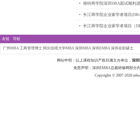
南特商学院深圳DBA面试顺利
长江商学院企业家学者项目(DBA
长江商学院企业家学者项目（D
友链
导航
广州MBA
工商管理博士
阿尔伯塔大学MBA
深圳MBA
深圳EMBA
深圳在职硕士
网站申明：以上课程知识产权归属主办单位，
深圳
免责声明：深圳EMBA总裁研修网部分
Copyrights © 2007-2026 mba-