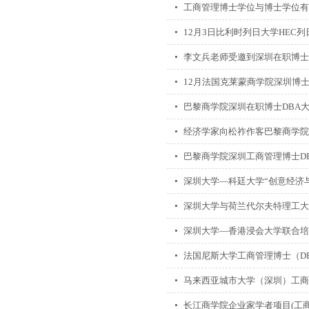
工商管理博士学位与博士学位有什么
12月3日比利时列日大学HEC
李文兵老师受邀到深圳在职博士
12月法国克莱蒙商学院深圳博士,
巴黎商学院深圳在职博士DBA
经济学家向松祚作客巴黎商学院
巴黎商学院深圳工商管理博士D
深圳大学—科廷大学“创意经济
深圳大学与荷兰代尔夫特理工大
深圳大学—香港浸会大学联合培
法国尼斯大学工商管理博士（D
马来西亚城市大学（深圳）工商
长江商学院企业家学者项目(工商