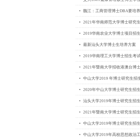
魏江：工商管理博士DBA要培
2021年华南师范大学博士研究
2019华南农业大学博士项目招
最新汕头大学博士生培养方案
2019华南理工大学博士招生考
2021年暨南大学招收港澳台博
中山大学2019 年博士研究生招
2020年中山大学博士研究生招
汕头大学2019年博士研究生招
2021年暨南大学博士研究生招
中山大学2019年博士研究生招
中山大学2019年高校思想政