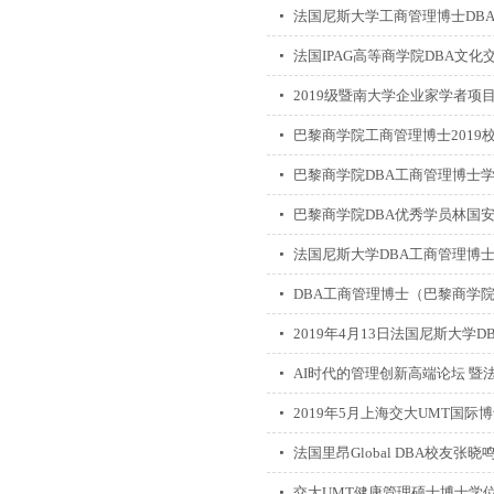
法国尼斯大学工商管理博士DBA
法国IPAG高等商学院DBA文化
2019级暨南大学企业家学者项
巴黎商学院工商管理博士201
巴黎商学院DBA工商管理博士学
巴黎商学院DBA优秀学员林国
法国尼斯大学DBA工商管理博士2
DBA工商管理博士（巴黎商学院
2019年4月13日法国尼斯大学
AI时代的管理创新高端论坛 暨法国 
2019年5月上海交大UMT国
法国里昂Global DBA校友
交大UMT健康管理硕士博士学