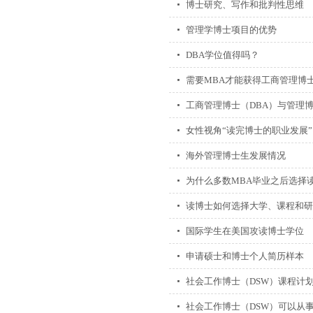
博士研究、写作和批判性思维
管理学博士项目的优势
DBA学位值得吗？
需要MBA才能获得工商管理博士
工商管理博士（DBA）与管理博
女性视角“读完博士的职业发展”
海外管理博士生发展情况
为什么多数MBA毕业之后选择
读博士如何选择大学、课程和研
国际学生在美国攻读博士学位
申请硕士和博士个人简历样本
社会工作博士（DSW）课程计
社会工作博士（DSW）可以从