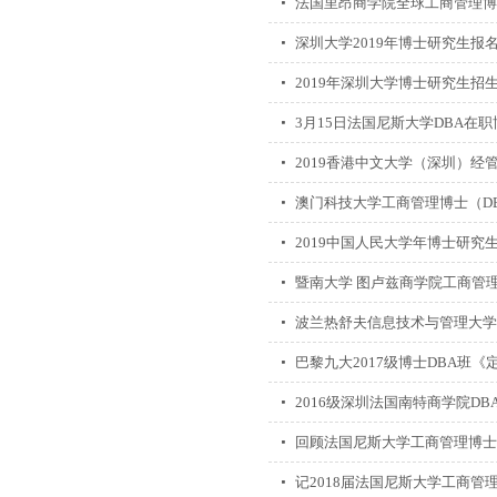
法国里昂商学院全球工商管理博士G
深圳大学2019年博士研究生报
2019年深圳大学博士研究生招
3月15日法国尼斯大学DBA在
2019香港中文大学（深圳）经
澳门科技大学工商管理博士（D
2019中国人民大学年博士研究
暨南大学 图卢兹商学院工商管
波兰热舒夫信息技术与管理大学
巴黎九大2017级博士DBA班
2016级深圳法国南特商学院D
回顾法国尼斯大学工商管理博士
记2018届法国尼斯大学工商管